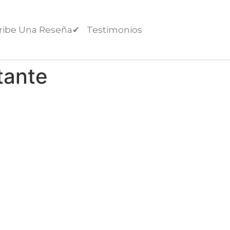
ribe Una Reseña✔︎
Testimonios
tante