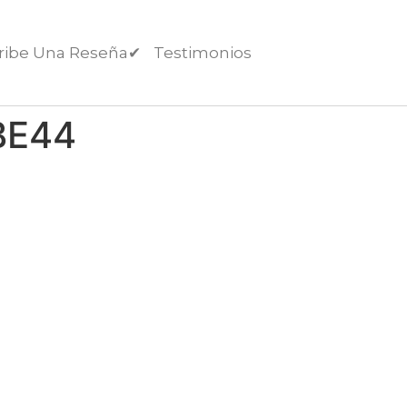
ribe Una Reseña✔︎
Testimonios
BE44