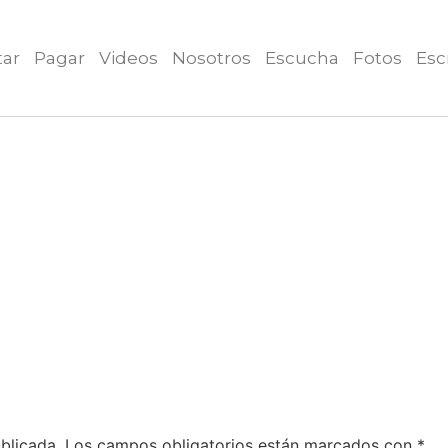
tar
Pagar
Videos
Nosotros
Escucha
Fotos
Esc
blicada.
Los campos obligatorios están marcados con
*