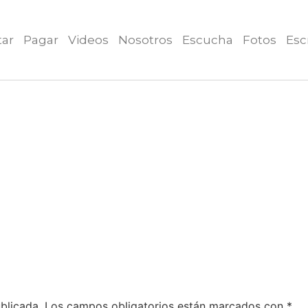
tar
Pagar
Videos
Nosotros
Escucha
Fotos
Esc
blicada.
Los campos obligatorios están marcados con
*